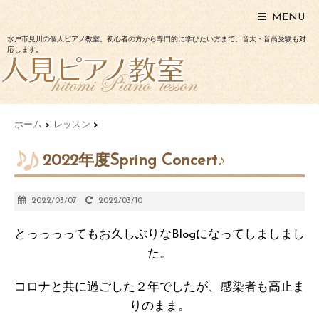
MENU
水戸市見川の個人ピアノ教室。初心者の方から専門的に学びたい方まで。音大・音高受験も対
応します。
ホーム
>
レッスン
>
2022年度Spring Concert♪
2022/03/07
2022/03/10
とっっっってもお久しぶりなBlogになってしましまし
た。
コロナと共に過ごした２年でしたが、感染者も高止ま
りのまま。